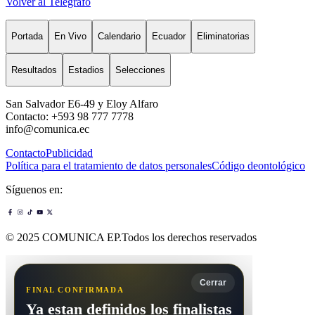
Volver al Telégrafo
Portada
En Vivo
Calendario
Ecuador
Eliminatorias
Resultados
Estadios
Selecciones
San Salvador E6-49 y Eloy Alfaro
Contacto: +593 98 777 7778
info@comunica.ec
Contacto
Publicidad
Política para el tratamiento de datos personales
Código deontológico
Síguenos en:
© 2025 COMUNICA EP.Todos los derechos reservados
Cerrar
FINAL CONFIRMADA
Ya estan definidos los finalistas