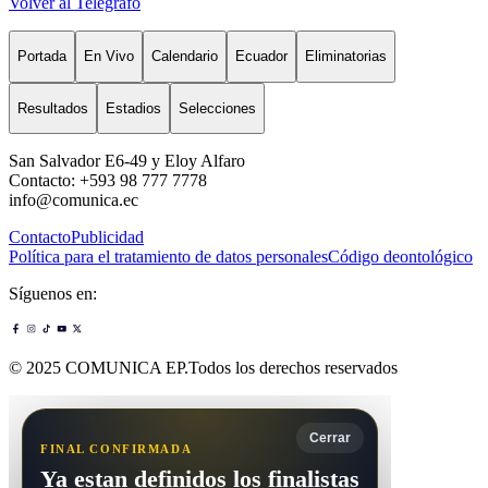
Volver al Telégrafo
Portada
En Vivo
Calendario
Ecuador
Eliminatorias
Resultados
Estadios
Selecciones
San Salvador E6-49 y Eloy Alfaro
Contacto: +593 98 777 7778
info@comunica.ec
Contacto
Publicidad
Política para el tratamiento de datos personales
Código deontológico
Síguenos en:
© 2025 COMUNICA EP.Todos los derechos reservados
Cerrar
FINAL CONFIRMADA
Ya estan definidos los finalistas