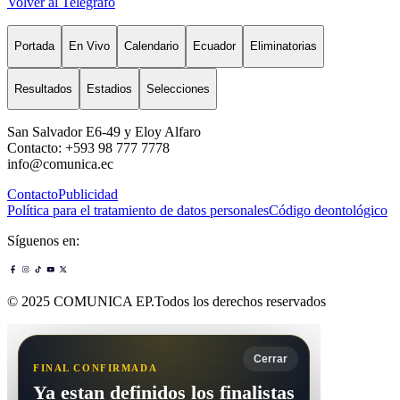
Volver al Telégrafo
Portada
En Vivo
Calendario
Ecuador
Eliminatorias
Resultados
Estadios
Selecciones
San Salvador E6-49 y Eloy Alfaro
Contacto: +593 98 777 7778
info@comunica.ec
Contacto
Publicidad
Política para el tratamiento de datos personales
Código deontológico
Síguenos en:
© 2025 COMUNICA EP.Todos los derechos reservados
Cerrar
FINAL CONFIRMADA
Ya estan definidos los finalistas