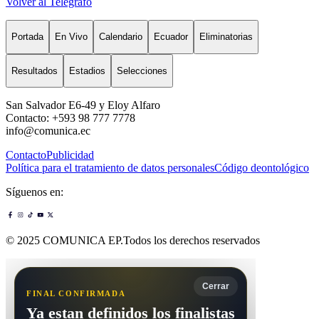
Volver al Telégrafo
Portada
En Vivo
Calendario
Ecuador
Eliminatorias
Resultados
Estadios
Selecciones
San Salvador E6-49 y Eloy Alfaro
Contacto: +593 98 777 7778
info@comunica.ec
Contacto
Publicidad
Política para el tratamiento de datos personales
Código deontológico
Síguenos en:
© 2025 COMUNICA EP.Todos los derechos reservados
Cerrar
FINAL CONFIRMADA
Ya estan definidos los finalistas