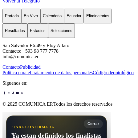
Volver al Telégrafo
Portada
En Vivo
Calendario
Ecuador
Eliminatorias
Resultados
Estadios
Selecciones
San Salvador E6-49 y Eloy Alfaro
Contacto: +593 98 777 7778
info@comunica.ec
Contacto
Publicidad
Política para el tratamiento de datos personales
Código deontológico
Síguenos en:
© 2025 COMUNICA EP.Todos los derechos reservados
Cerrar
FINAL CONFIRMADA
Ya estan definidos los finalistas