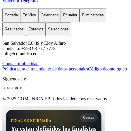
Volver al Telégrafo
Portada
En Vivo
Calendario
Ecuador
Eliminatorias
Resultados
Estadios
Selecciones
San Salvador E6-49 y Eloy Alfaro
Contacto: +593 98 777 7778
info@comunica.ec
Contacto
Publicidad
Política para el tratamiento de datos personales
Código deontológico
Síguenos en:
© 2025 COMUNICA EP.Todos los derechos reservados
Cerrar
FINAL CONFIRMADA
Ya estan definidos los finalistas