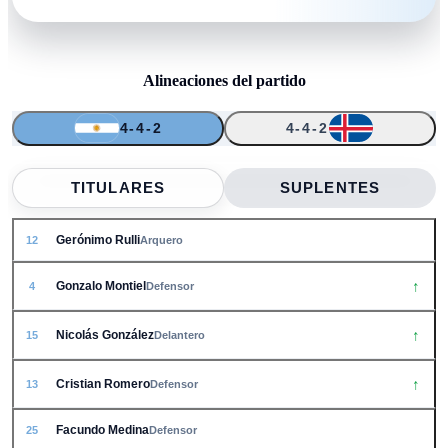
Alineaciones del partido
4-4-2
4-4-2
↑
↑
↑
↑
↑
↑
↑
↑
↑
12
25
10
7
16
20
15
4
13
24
22
TITULARES
SUPLENTES
Gerónimo Rulli
12
Arquero
↑
Gonzalo Montiel
4
Defensor
↑
Nicolás González
15
Delantero
↑
Cristian Romero
13
Defensor
Facundo Medina
25
Defensor