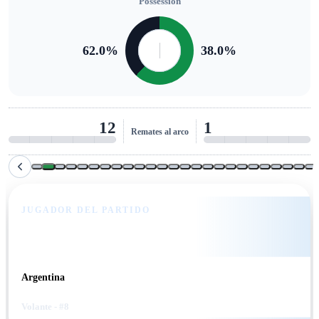
Possession
62.0
%
38.0
%
12
1
Remates al arco
JUGADOR DEL PARTIDO
Valentín Barco
Argentina
Volante
- #8