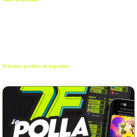
Jordan Hare Stadium
ESTADIO
martes, 9 de junio de 2026 20:00
HORARIO
Aubum
CIUDAD
Rosendo Mendoza
ÁRBITRO
Próximos partidos de
Argentina
No hay próximos partidos disponibles para
Argentina
.