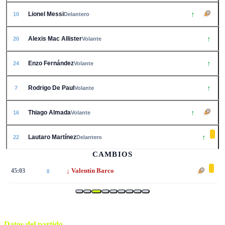
↑
Lionel Messi
10
Delantero
↑
Alexis Mac Allister
20
Volante
↑
Enzo Fernández
24
Volante
↑
Rodrigo De Paul
7
Volante
↑
Thiago Almada
16
Volante
↑
Lautaro Martínez
22
Delantero
CAMBIOS
↓
45:03
Valentín Barco
8
Datos del partido