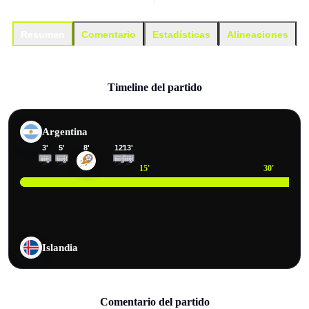
Resumen
Comentario
Estadísticas
Alineaciones
Timeline del partido
Argentina
3
'
5
'
8
'
12
'
13
'
15
'
30
'
Islandia
Comentario del partido