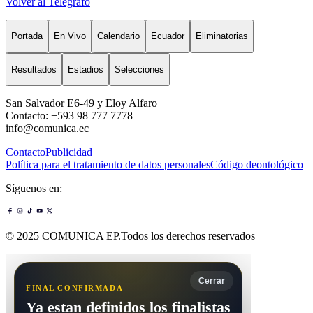
Volver al Telégrafo
Portada
En Vivo
Calendario
Ecuador
Eliminatorias
Resultados
Estadios
Selecciones
San Salvador E6-49 y Eloy Alfaro
Contacto: +593 98 777 7778
info@comunica.ec
Contacto
Publicidad
Política para el tratamiento de datos personales
Código deontológico
Síguenos en:
© 2025 COMUNICA EP.Todos los derechos reservados
Cerrar
FINAL CONFIRMADA
Ya estan definidos los finalistas