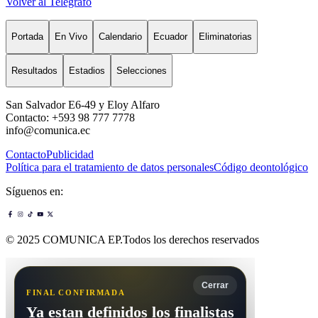
Volver al Telégrafo
Portada
En Vivo
Calendario
Ecuador
Eliminatorias
Resultados
Estadios
Selecciones
San Salvador E6-49 y Eloy Alfaro
Contacto: +593 98 777 7778
info@comunica.ec
Contacto
Publicidad
Política para el tratamiento de datos personales
Código deontológico
Síguenos en:
© 2025 COMUNICA EP.Todos los derechos reservados
Cerrar
FINAL CONFIRMADA
Ya estan definidos los finalistas