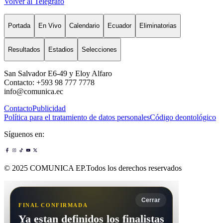
Volver al Telégrafo
Portada
En Vivo
Calendario
Ecuador
Eliminatorias
Resultados
Estadios
Selecciones
San Salvador E6-49 y Eloy Alfaro
Contacto: +593 98 777 7778
info@comunica.ec
Contacto
Publicidad
Política para el tratamiento de datos personales
Código deontológico
Síguenos en:
© 2025 COMUNICA EP.Todos los derechos reservados
Cerrar
FINAL CONFIRMADA
Ya estan definidos los finalistas