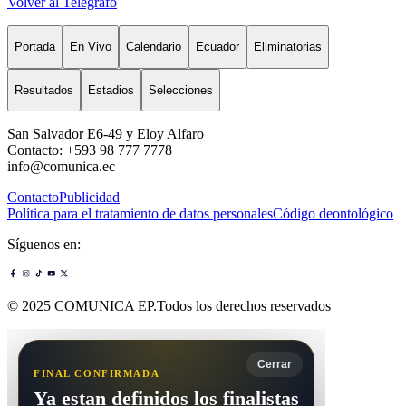
Volver al Telégrafo
Portada
En Vivo
Calendario
Ecuador
Eliminatorias
Resultados
Estadios
Selecciones
San Salvador E6-49 y Eloy Alfaro
Contacto: +593 98 777 7778
info@comunica.ec
Contacto
Publicidad
Política para el tratamiento de datos personales
Código deontológico
Síguenos en:
© 2025 COMUNICA EP.Todos los derechos reservados
Cerrar
FINAL CONFIRMADA
Ya estan definidos los finalistas