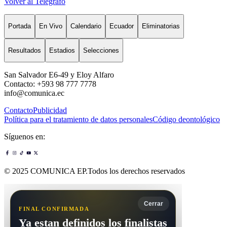
Volver al Telégrafo
Portada
En Vivo
Calendario
Ecuador
Eliminatorias
Resultados
Estadios
Selecciones
San Salvador E6-49 y Eloy Alfaro
Contacto: +593 98 777 7778
info@comunica.ec
Contacto
Publicidad
Política para el tratamiento de datos personales
Código deontológico
Síguenos en:
© 2025 COMUNICA EP.Todos los derechos reservados
Cerrar
FINAL CONFIRMADA
Ya estan definidos los finalistas