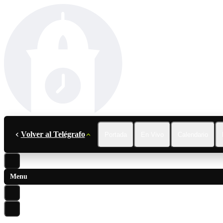
Volver al Telégrafo
Portada
En Vivo
Calendario
Menu