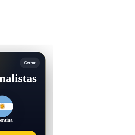
Cerrar
nalistas
entina