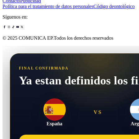
Contacto
Publicidad
Política para el tratamiento de datos personales
Código deontológico
Síguenos en:
© 2025 COMUNICA EP.Todos los derechos reservados
FINAL CONFIRMADA
Ya estan definidos los fi
VS
España
Arg