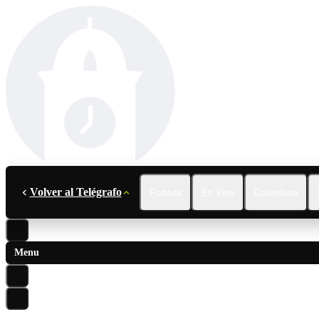
Volver al Telégrafo
Portada
En Vivo
Calendario
Menu