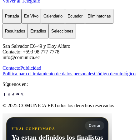
Volver al Telégrafo
Portada
En Vivo
Calendario
Ecuador
Eliminatorias
Resultados
Estadios
Selecciones
San Salvador E6-49 y Eloy Alfaro
Contacto: +593 98 777 7778
info@comunica.ec
Contacto
Publicidad
Política para el tratamiento de datos personales
Código deontológico
Síguenos en:
© 2025 COMUNICA EP.Todos los derechos reservados
Cerrar
FINAL CONFIRMADA
Ya estan definidos los finalistas