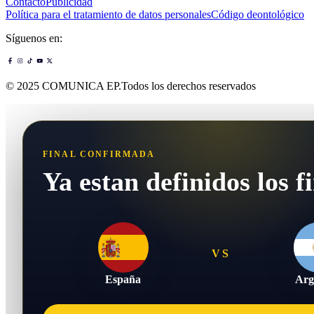
Contacto
Publicidad
Política para el tratamiento de datos personales
Código deontológico
Síguenos en:
© 2025 COMUNICA EP.Todos los derechos reservados
FINAL CONFIRMADA
Ya estan definidos los fi
VS
España
Arg