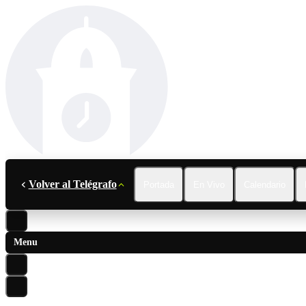
Volver al Telégrafo
Portada
En Vivo
Calendario
Menu