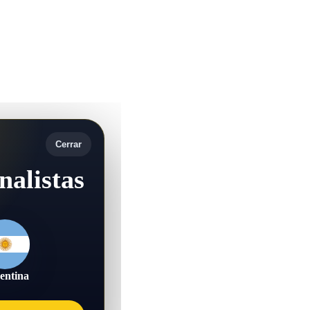
Cerrar
nalistas
entina