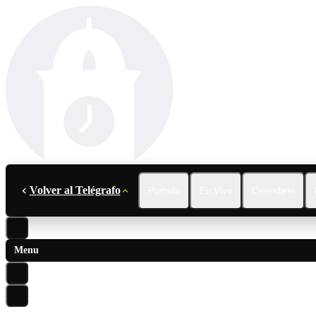
Volver al Telégrafo
Portada
En Vivo
Calendario
Menu