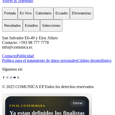
Volver al Telégrafo
Portada
En Vivo
Calendario
Ecuador
Eliminatorias
Resultados
Estadios
Selecciones
San Salvador E6-49 y Eloy Alfaro
Contacto: +593 98 777 7778
info@comunica.ec
Contacto
Publicidad
Política para el tratamiento de datos personales
Código deontológico
Síguenos en:
© 2025 COMUNICA EP.Todos los derechos reservados
Cerrar
FINAL CONFIRMADA
Ya estan definidos los finalistas