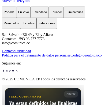
Volver al Telégrafo
Portada
En Vivo
Calendario
Ecuador
Eliminatorias
Resultados
Estadios
Selecciones
San Salvador E6-49 y Eloy Alfaro
Contacto: +593 98 777 7778
info@comunica.ec
Contacto
Publicidad
Política para el tratamiento de datos personales
Código deontológico
Síguenos en:
© 2025 COMUNICA EP.Todos los derechos reservados
Cerrar
FINAL CONFIRMADA
Ya estan definidos los finalistas