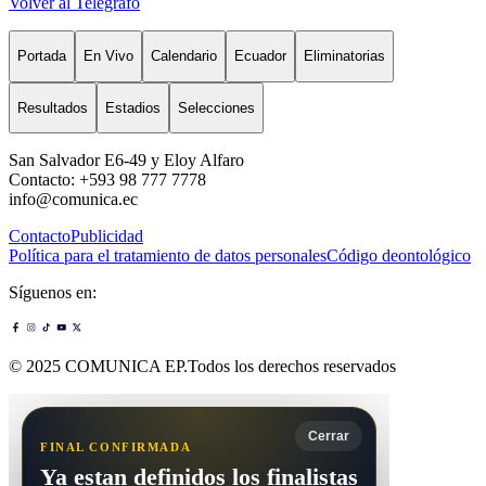
Volver al Telégrafo
Portada
En Vivo
Calendario
Ecuador
Eliminatorias
Resultados
Estadios
Selecciones
San Salvador E6-49 y Eloy Alfaro
Contacto: +593 98 777 7778
info@comunica.ec
Contacto
Publicidad
Política para el tratamiento de datos personales
Código deontológico
Síguenos en:
© 2025 COMUNICA EP.Todos los derechos reservados
Cerrar
FINAL CONFIRMADA
Ya estan definidos los finalistas