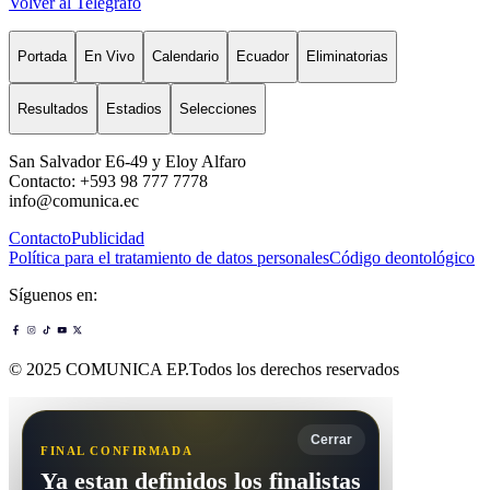
Volver al Telégrafo
Portada
En Vivo
Calendario
Ecuador
Eliminatorias
Resultados
Estadios
Selecciones
San Salvador E6-49 y Eloy Alfaro
Contacto: +593 98 777 7778
info@comunica.ec
Contacto
Publicidad
Política para el tratamiento de datos personales
Código deontológico
Síguenos en:
© 2025 COMUNICA EP.Todos los derechos reservados
Cerrar
FINAL CONFIRMADA
Ya estan definidos los finalistas