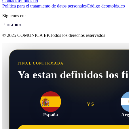
Contacto
Publicidad
Política para el tratamiento de datos personales
Código deontológico
Síguenos en:
© 2025 COMUNICA EP.Todos los derechos reservados
FINAL CONFIRMADA
Ya estan definidos los fi
VS
España
Arg