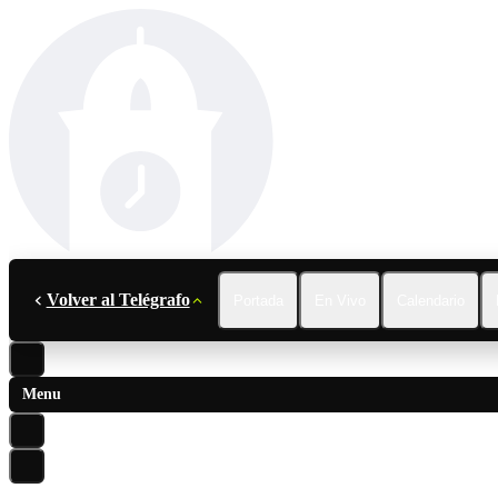
Volver al Telégrafo
Portada
En Vivo
Calendario
Menu