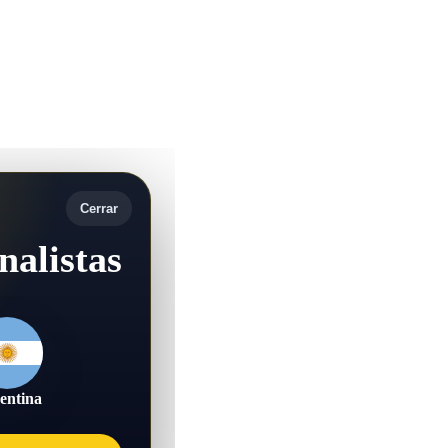
Cerrar
nalistas
entina