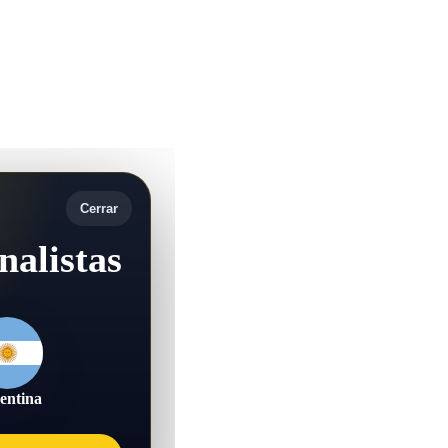
Cerrar
nalistas
entina