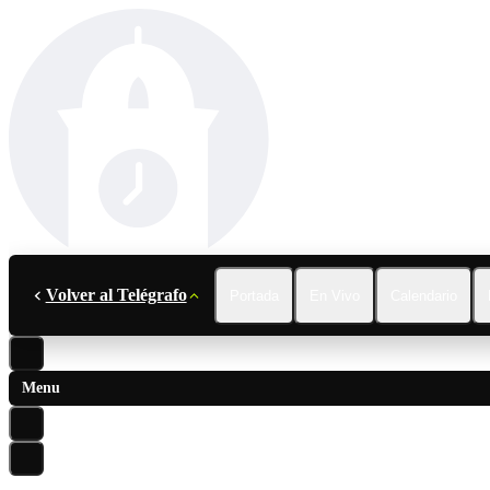
Volver al Telégrafo
Portada
En Vivo
Calendario
Menu