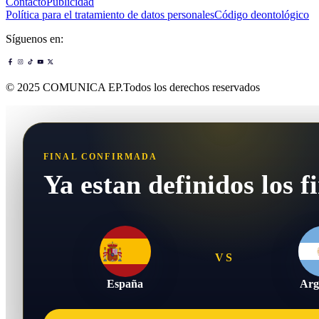
Contacto
Publicidad
Política para el tratamiento de datos personales
Código deontológico
Síguenos en:
© 2025 COMUNICA EP.Todos los derechos reservados
FINAL CONFIRMADA
Ya estan definidos los fi
VS
España
Arg