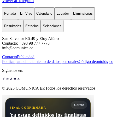
Volver al Telégrafo
Portada
En Vivo
Calendario
Ecuador
Eliminatorias
Resultados
Estadios
Selecciones
San Salvador E6-49 y Eloy Alfaro
Contacto: +593 98 777 7778
info@comunica.ec
Contacto
Publicidad
Política para el tratamiento de datos personales
Código deontológico
Síguenos en:
© 2025 COMUNICA EP.Todos los derechos reservados
Cerrar
FINAL CONFIRMADA
Ya estan definidos los finalistas