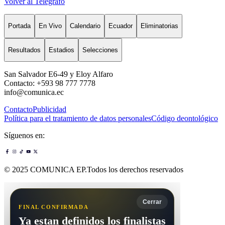
Volver al Telégrafo
Portada
En Vivo
Calendario
Ecuador
Eliminatorias
Resultados
Estadios
Selecciones
San Salvador E6-49 y Eloy Alfaro
Contacto: +593 98 777 7778
info@comunica.ec
Contacto
Publicidad
Política para el tratamiento de datos personales
Código deontológico
Síguenos en:
© 2025 COMUNICA EP.Todos los derechos reservados
Cerrar
FINAL CONFIRMADA
Ya estan definidos los finalistas