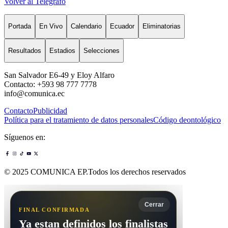
Volver al Telégrafo
Portada
En Vivo
Calendario
Ecuador
Eliminatorias
Resultados
Estadios
Selecciones
San Salvador E6-49 y Eloy Alfaro
Contacto: +593 98 777 7778
info@comunica.ec
Contacto
Publicidad
Política para el tratamiento de datos personales
Código deontológico
Síguenos en:
© 2025 COMUNICA EP.Todos los derechos reservados
Cerrar
FINAL CONFIRMADA
Ya estan definidos los finalistas