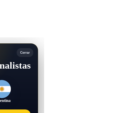
Cerrar
nalistas
entina