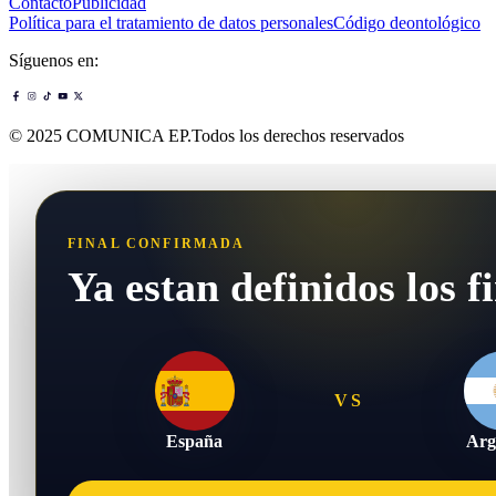
Contacto
Publicidad
Política para el tratamiento de datos personales
Código deontológico
Síguenos en:
© 2025 COMUNICA EP.Todos los derechos reservados
FINAL CONFIRMADA
Ya estan definidos los fi
VS
España
Arg