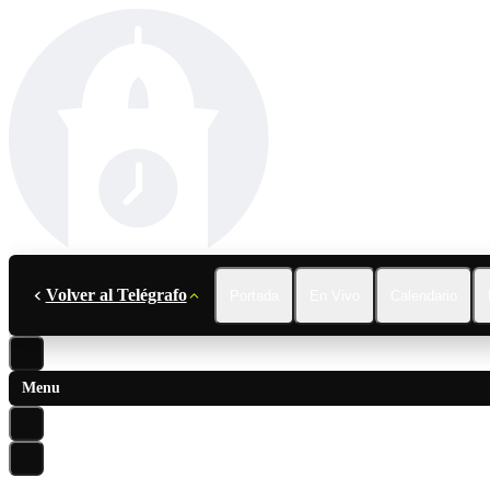
Volver al Telégrafo
Portada
En Vivo
Calendario
Menu