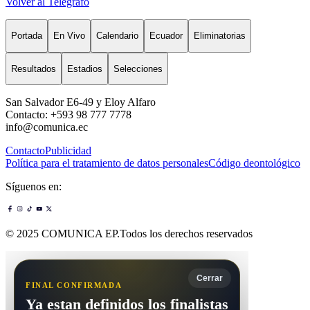
Volver al Telégrafo
Portada
En Vivo
Calendario
Ecuador
Eliminatorias
Resultados
Estadios
Selecciones
San Salvador E6-49 y Eloy Alfaro
Contacto: +593 98 777 7778
info@comunica.ec
Contacto
Publicidad
Política para el tratamiento de datos personales
Código deontológico
Síguenos en:
© 2025 COMUNICA EP.Todos los derechos reservados
Cerrar
FINAL CONFIRMADA
Ya estan definidos los finalistas