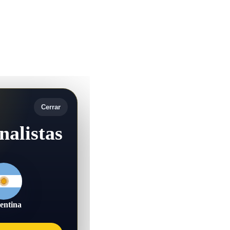
Cerrar
nalistas
entina