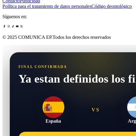
Contacto
Publicidad
Política para el tratamiento de datos personales
Código deontológico
Síguenos en:
© 2025 COMUNICA EP.Todos los derechos reservados
FINAL CONFIRMADA
Ya estan definidos los fi
VS
España
Arg