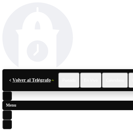
Volver al Telégrafo
Portada
En Vivo
Calendario
Menu