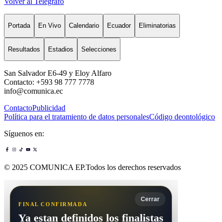
Volver al Telégrafo
Portada
En Vivo
Calendario
Ecuador
Eliminatorias
Resultados
Estadios
Selecciones
San Salvador E6-49 y Eloy Alfaro
Contacto: +593 98 777 7778
info@comunica.ec
Contacto
Publicidad
Política para el tratamiento de datos personales
Código deontológico
Síguenos en:
© 2025 COMUNICA EP.Todos los derechos reservados
Cerrar
FINAL CONFIRMADA
Ya estan definidos los finalistas