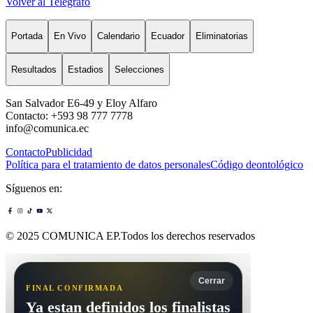
Volver al Telégrafo
Portada
En Vivo
Calendario
Ecuador
Eliminatorias
Resultados
Estadios
Selecciones
San Salvador E6-49 y Eloy Alfaro
Contacto: +593 98 777 7778
info@comunica.ec
Contacto
Publicidad
Política para el tratamiento de datos personales
Código deontológico
Síguenos en:
© 2025 COMUNICA EP.Todos los derechos reservados
Cerrar
FINAL CONFIRMADA
Ya estan definidos los finalistas