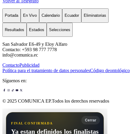
Volver al Telégrafo
Portada
En Vivo
Calendario
Ecuador
Eliminatorias
Resultados
Estadios
Selecciones
San Salvador E6-49 y Eloy Alfaro
Contacto: +593 98 777 7778
info@comunica.ec
Contacto
Publicidad
Política para el tratamiento de datos personales
Código deontológico
Síguenos en:
© 2025 COMUNICA EP.Todos los derechos reservados
Cerrar
FINAL CONFIRMADA
Ya estan definidos los finalistas