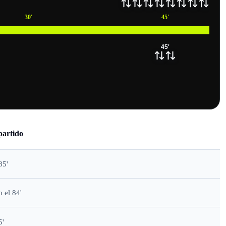
30
'
45
'
45
'
partido
85'
 el 84'
5'