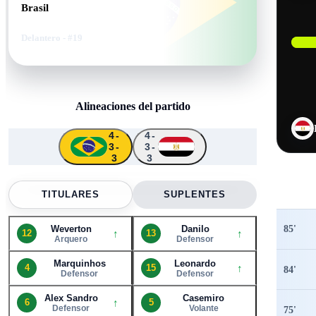
Brasil
Delantero
- #19
Alineaciones del partido
4-
4-
3-
3-
↑
↑
↑
↑
↑
↑
3
3
↑
12
20
11
4
5
6
13
9
13
15
19
TITULARES
SUPLENTES
85
'
Weverton
Danilo
↑
↑
12
13
Arquero
Defensor
Marquinhos
Leonardo
↑
4
15
84
'
Defensor
Defensor
Alex Sandro
Casemiro
↑
6
5
Defensor
Volante
75
'