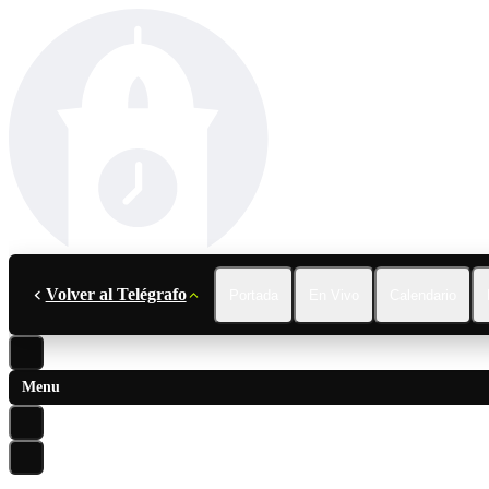
Volver al Telégrafo
Portada
En Vivo
Calendario
Menu