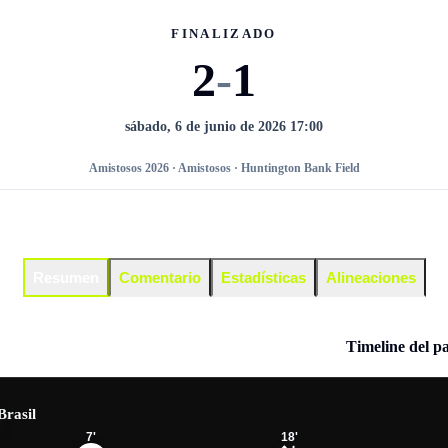
FINALIZADO
2
-
1
sábado, 6 de junio de 2026 17:00
Amistosos 2026 · Amistosos · Huntington Bank Field
Resumen
Comentario
Estadísticas
Alineaciones
Timeline del p
Brasil
7
'
18
'