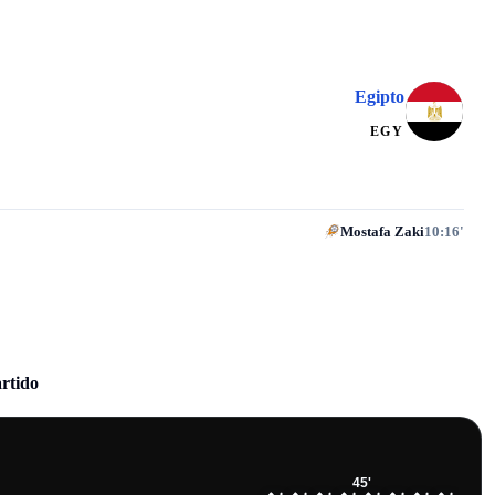
Egipto
EGY
Mostafa Zaki
10:16'
artido
45
'