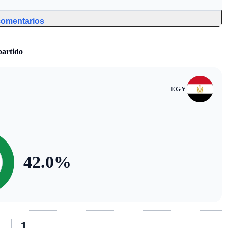
 comentarios
partido
EGY
42.0
%
1