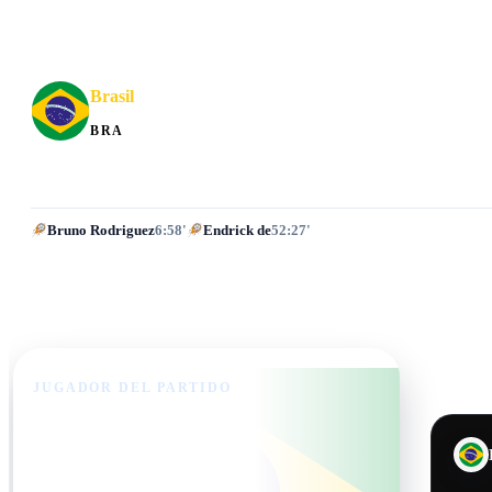
Brasil
BRA
Bruno Rodriguez
6:58'
Endrick de
52:27'
JUGADOR DEL PARTIDO
Endrick