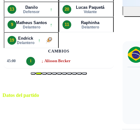
Danilo
Lucas Paquetá
↑
13
20
Defensor
Volante
Matheus Santos
Raphinha
↑
9
11
Delantero
Delantero
Endrick
↑
19
Delantero
CAMBIOS
↓
45:00
1
Alisson Becker
Datos del partido
Huntington Bank Field
ESTADIO
sábado, 6 de junio de 2026 17:00
HORARIO
Por confirmar
CIUDAD
Adonai Escobedo
ÁRBITRO