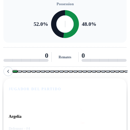
Possession
52.0
%
48.0
%
0
0
Remates
JUGADOR DEL PARTIDO
Achref Abada
Argelia
Defensor
- #4