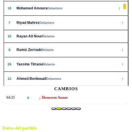
↑
Mohamed Amoura
18
Delantero
↑
Riyad Mahrez
7
Delantero
Rayan Ait Nouri
15
Volante
↑
Ramiz Zerrouki
6
Volante
↑
Yassine Titraoui
24
Volante
↑
Ahmed Benbouali
12
Delantero
CAMBIOS
↓
64:35
Houssem Aouar
8
Datos del partido