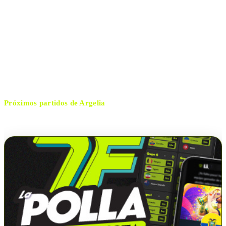
Allianz Stadium
ESTADIO
martes, 31 de marzo de 2026 13:30
HORARIO
Turín
CIUDAD
Giorgio Peretti
ÁRBITRO
Próximos partidos de
Argelia
No hay próximos partidos disponibles para
Argelia
.