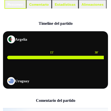
Resumen
Comentario
Estadísticas
Alineaciones
Timeline del partido
Argelia
15
'
30
'
Uruguay
Comentario del partido