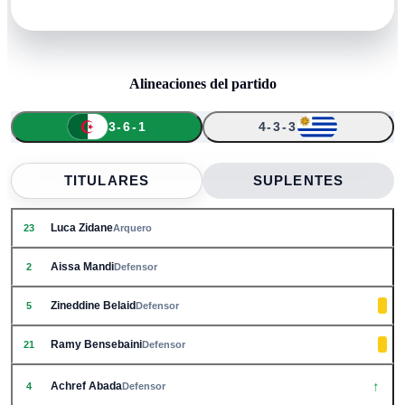
Alineaciones del partido
3-6-1
4-3-3
↑
↑
↑
↑
↑
↑
23
15
2
5
7
21
12
6
24
18
4
TITULARES
SUPLENTES
Luca Zidane
23
Arquero
Aissa Mandi
2
Defensor
Zineddine Belaid
5
Defensor
Ramy Bensebaini
21
Defensor
↑
Achref Abada
4
Defensor