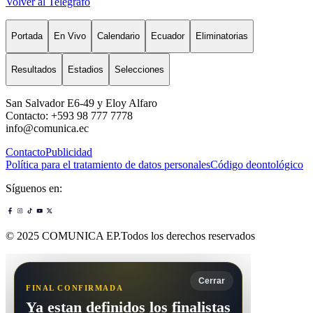
Volver al Telégrafo
Portada
En Vivo
Calendario
Ecuador
Eliminatorias
Resultados
Estadios
Selecciones
San Salvador E6-49 y Eloy Alfaro
Contacto: +593 98 777 7778
info@comunica.ec
Contacto
Publicidad
Política para el tratamiento de datos personales
Código deontológico
Síguenos en:
© 2025 COMUNICA EP.Todos los derechos reservados
Cerrar
FINAL CONFIRMADA
Ya estan definidos los finalistas