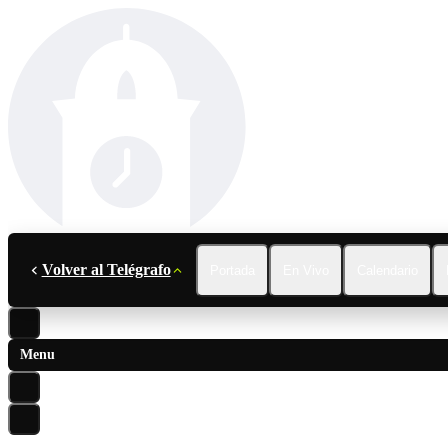
Volver al Telégrafo
Portada
En Vivo
Calendario
Menu