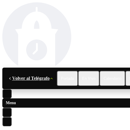
Volver al Telégrafo
Portada
En Vivo
Calendario
Menu