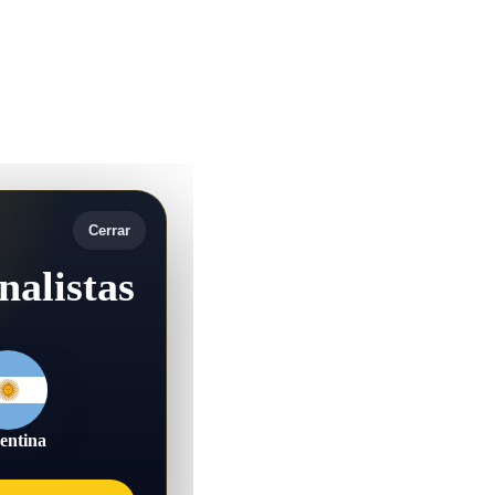
Cerrar
nalistas
entina