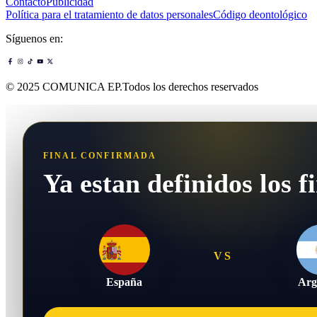
Contacto
Publicidad
Política para el tratamiento de datos personales
Código deontológico
Síguenos en:
© 2025 COMUNICA EP.Todos los derechos reservados
FINAL CONFIRMADA
Ya estan definidos los fi
VS
España
Arg