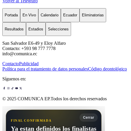
Volver al Telégrafo
Portada
En Vivo
Calendario
Ecuador
Eliminatorias
Resultados
Estadios
Selecciones
San Salvador E6-49 y Eloy Alfaro
Contacto: +593 98 777 7778
info@comunica.ec
Contacto
Publicidad
Política para el tratamiento de datos personales
Código deontológico
Síguenos en:
© 2025 COMUNICA EP.Todos los derechos reservados
Cerrar
FINAL CONFIRMADA
Ya estan definidos los finalistas