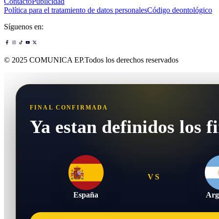
Contacto
Publicidad
Política para el tratamiento de datos personales
Código deontológico
Síguenos en:
© 2025 COMUNICA EP.Todos los derechos reservados
FINAL CONFIRMADA
Ya estan definidos los fi
VS
España
Arg