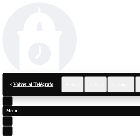
Volver al Telégrafo
Portada
En Vivo
Calendario
Menu