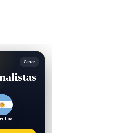
Cerrar
nalistas
entina