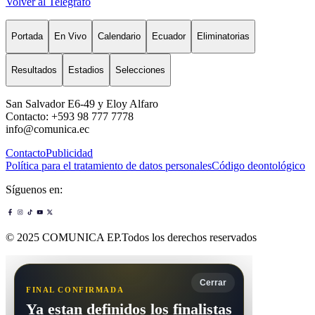
Volver al Telégrafo
Portada
En Vivo
Calendario
Ecuador
Eliminatorias
Resultados
Estadios
Selecciones
San Salvador E6-49 y Eloy Alfaro
Contacto: +593 98 777 7778
info@comunica.ec
Contacto
Publicidad
Política para el tratamiento de datos personales
Código deontológico
Síguenos en:
© 2025 COMUNICA EP.Todos los derechos reservados
Cerrar
FINAL CONFIRMADA
Ya estan definidos los finalistas