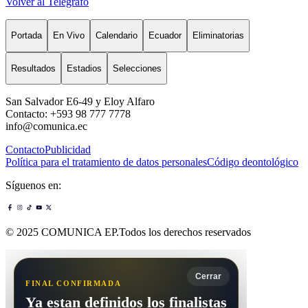
Volver al Telégrafo
Portada
En Vivo
Calendario
Ecuador
Eliminatorias
Resultados
Estadios
Selecciones
San Salvador E6-49 y Eloy Alfaro
Contacto: +593 98 777 7778
info@comunica.ec
Contacto
Publicidad
Política para el tratamiento de datos personales
Código deontológico
Síguenos en:
© 2025 COMUNICA EP.Todos los derechos reservados
Cerrar
FINAL CONFIRMADA
Ya estan definidos los finalistas