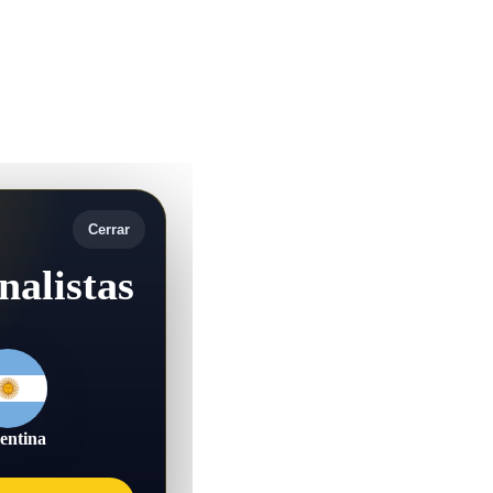
Cerrar
nalistas
entina