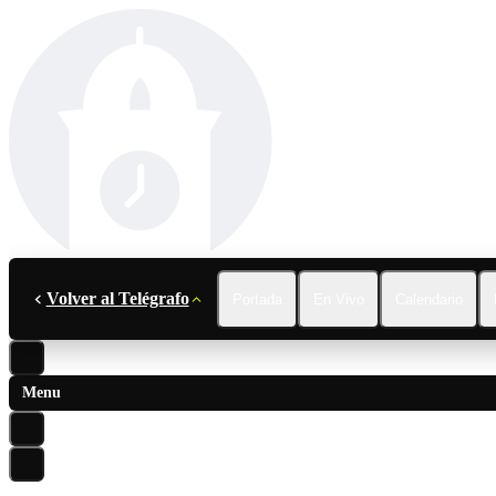
Volver al Telégrafo
Portada
En Vivo
Calendario
Menu