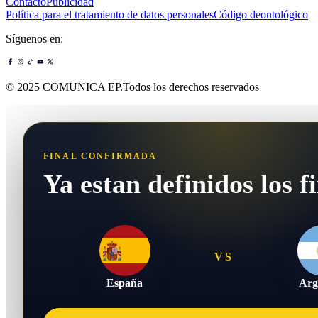
Contacto
Publicidad
Política para el tratamiento de datos personales
Código deontológico
Síguenos en:
© 2025 COMUNICA EP.Todos los derechos reservados
FINAL CONFIRMADA
Ya estan definidos los fi
VS
España
Arg