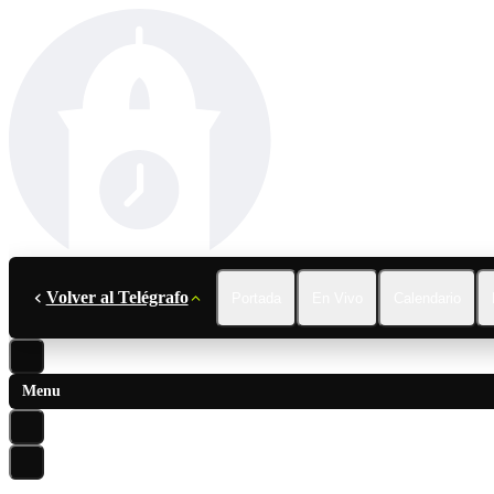
Volver al Telégrafo
Portada
En Vivo
Calendario
Menu