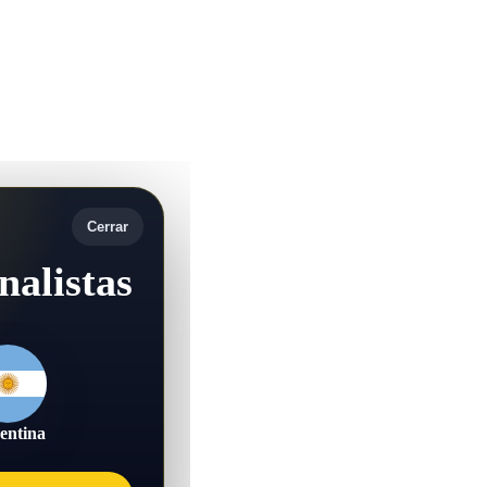
Cerrar
nalistas
entina