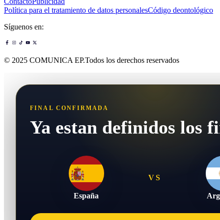
Contacto
Publicidad
Política para el tratamiento de datos personales
Código deontológico
Síguenos en:
© 2025 COMUNICA EP.Todos los derechos reservados
FINAL CONFIRMADA
Ya estan definidos los fi
VS
España
Arg