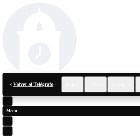
Volver al Telégrafo
Portada
En Vivo
Calendario
Menu