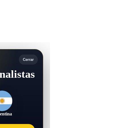
Cerrar
nalistas
entina