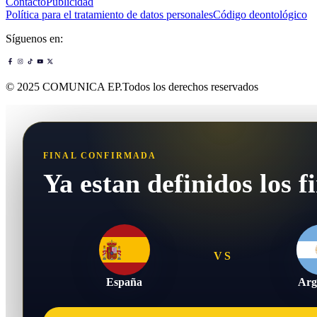
Contacto
Publicidad
Política para el tratamiento de datos personales
Código deontológico
Síguenos en:
© 2025 COMUNICA EP.Todos los derechos reservados
FINAL CONFIRMADA
Ya estan definidos los fi
VS
España
Arg