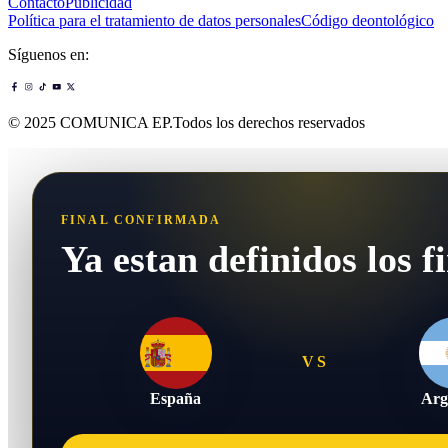
Contacto
Publicidad
Política para el tratamiento de datos personales
Código deontológico
Síguenos en:
© 2025 COMUNICA EP.Todos los derechos reservados
FINAL CONFIRMADA
Ya estan definidos los fi
VS
España
Arg