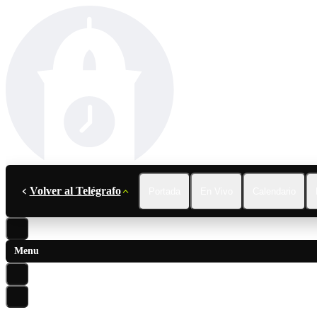
Volver al Telégrafo
Portada
En Vivo
Calendario
Menu