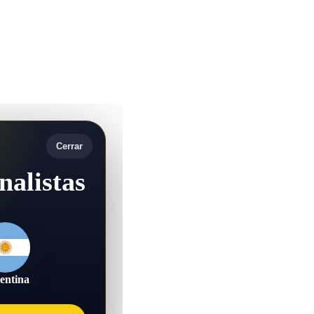
Cerrar
nalistas
entina