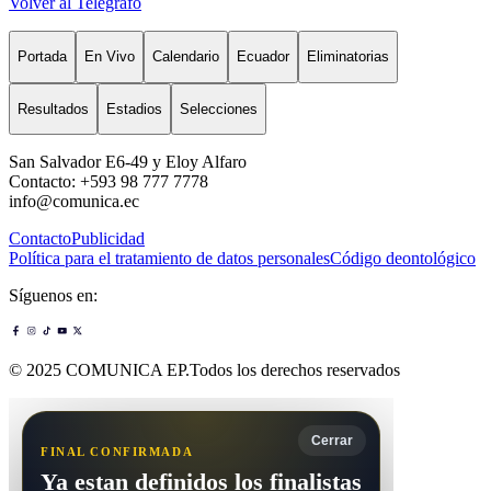
Volver al Telégrafo
Portada
En Vivo
Calendario
Ecuador
Eliminatorias
Resultados
Estadios
Selecciones
San Salvador E6-49 y Eloy Alfaro
Contacto: +593 98 777 7778
info@comunica.ec
Contacto
Publicidad
Política para el tratamiento de datos personales
Código deontológico
Síguenos en:
© 2025 COMUNICA EP.Todos los derechos reservados
Cerrar
FINAL CONFIRMADA
Ya estan definidos los finalistas