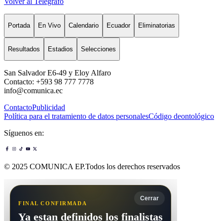
Volver al Telégrafo
Portada
En Vivo
Calendario
Ecuador
Eliminatorias
Resultados
Estadios
Selecciones
San Salvador E6-49 y Eloy Alfaro
Contacto: +593 98 777 7778
info@comunica.ec
Contacto
Publicidad
Política para el tratamiento de datos personales
Código deontológico
Síguenos en:
© 2025 COMUNICA EP.Todos los derechos reservados
Cerrar
FINAL CONFIRMADA
Ya estan definidos los finalistas