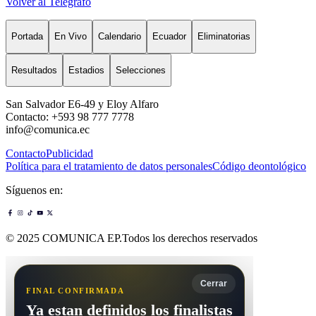
Volver al Telégrafo
Portada
En Vivo
Calendario
Ecuador
Eliminatorias
Resultados
Estadios
Selecciones
San Salvador E6-49 y Eloy Alfaro
Contacto: +593 98 777 7778
info@comunica.ec
Contacto
Publicidad
Política para el tratamiento de datos personales
Código deontológico
Síguenos en:
© 2025 COMUNICA EP.Todos los derechos reservados
Cerrar
FINAL CONFIRMADA
Ya estan definidos los finalistas