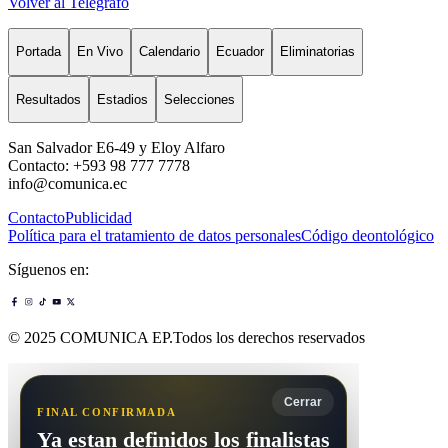
Volver al Telégrafo
Portada
En Vivo
Calendario
Ecuador
Eliminatorias
Resultados
Estadios
Selecciones
San Salvador E6-49 y Eloy Alfaro
Contacto: +593 98 777 7778
info@comunica.ec
Contacto
Publicidad
Política para el tratamiento de datos personales
Código deontológico
Síguenos en:
© 2025 COMUNICA EP.Todos los derechos reservados
Cerrar
FINAL CONFIRMADA
Ya estan definidos los finalistas