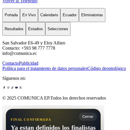
Volver al Telégrafo
Portada
En Vivo
Calendario
Ecuador
Eliminatorias
Resultados
Estadios
Selecciones
San Salvador E6-49 y Eloy Alfaro
Contacto: +593 98 777 7778
info@comunica.ec
Contacto
Publicidad
Política para el tratamiento de datos personales
Código deontológico
Síguenos en:
© 2025 COMUNICA EP.Todos los derechos reservados
Cerrar
FINAL CONFIRMADA
Ya estan definidos los finalistas